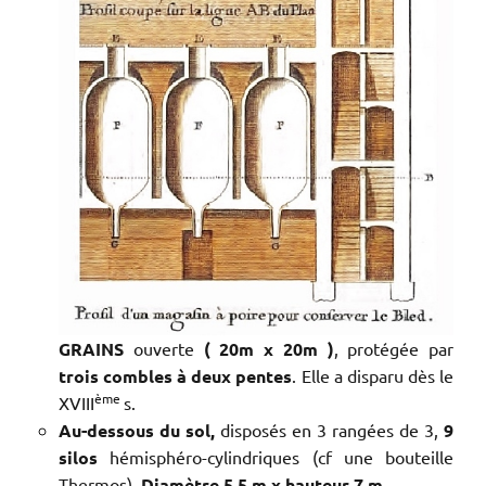
GRAINS
ouverte
(
20m
x
20m
)
, protégée par
trois combles à deux pentes
. Elle a disparu dès le
ème
XVIII
s.
Au-dessous du sol,
disposés en 3 rangées de 3,
9
silos
hémisphéro-cylindriques (cf une bouteille
Thermos).
Diamètre 5,5
m
x
hauteur 7
m.