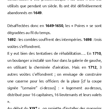
utilisés que pendant un siècle. Ils ont été définitivement
abandonnés en
1649
.
Désaffectées donc en
1649-1650
, les « Poires » se sont
dégradées au fil du temps.
1692
: les combles souffrent des intempéries.
1698
: trois
voûtes s’effondrent.
Il y eut bien des tentatives de réhabilitation…. En
1710
,
un boulanger a installé son four dans la galerie de gauche,
en utilisant la cheminée d’aération. Mais en
1712
, 3
autres voûtes s’effondrent ; on envisage de construire
une caserne pour les officiers de la place [cf la coupe
signée “Lemaire” ci-dessus] : « logement au-dessus,
distribué pour 16 capitaines, 16 lieutenants et leurs valets
».
e
Au début du
XIX
s., on projette d’installer des magasins